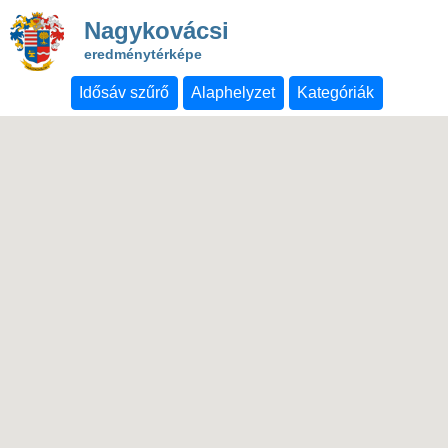
Nagykovácsi
eredménytérképe
Idősáv szűrő
Alaphelyzet
Kategóriák