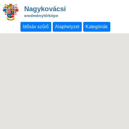
Nagykovácsi
eredménytérképe
Idősáv szűrő
Alaphelyzet
Kategóriák