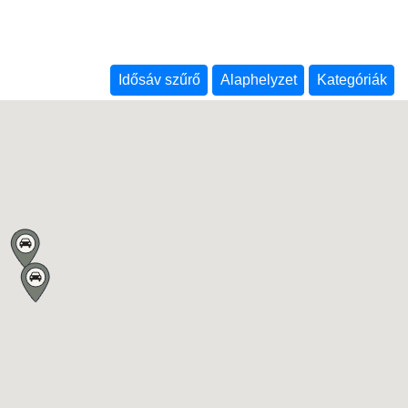
Idősáv szűrő
Alaphelyzet
Kategóriák