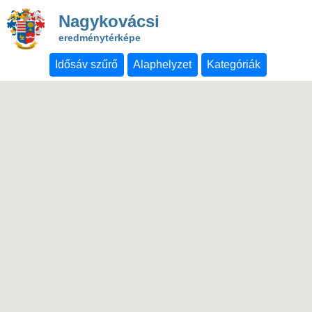
Nagykovácsi
eredménytérképe
Idősáv szűrő
Alaphelyzet
Kategóriák