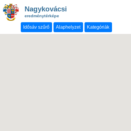
Nagykovácsi
eredménytérképe
Idősáv szűrő
Alaphelyzet
Kategóriák