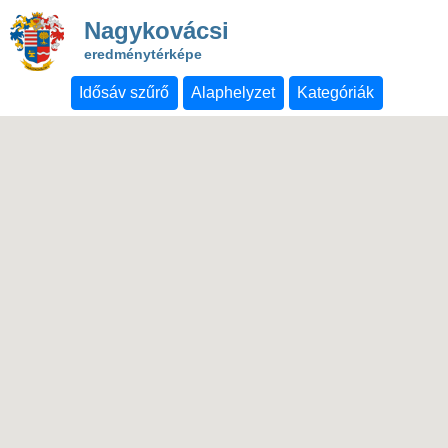
Nagykovácsi
eredménytérképe
Idősáv szűrő
Alaphelyzet
Kategóriák