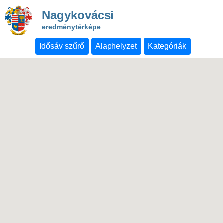
Nagykovácsi
eredménytérképe
Idősáv szűrő
Alaphelyzet
Kategóriák