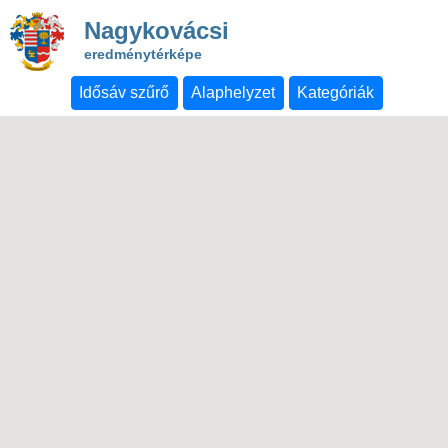
Nagykovácsi
eredménytérképe
Idősáv szűrő
Alaphelyzet
Kategóriák