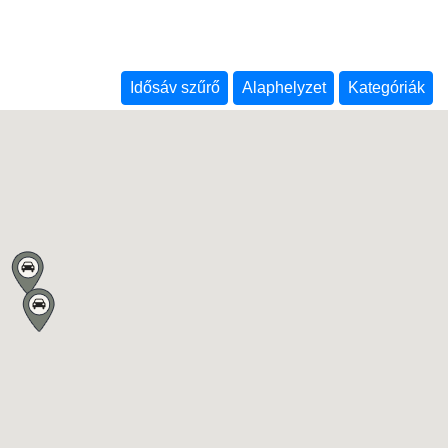
Idősáv szűrő
Alaphelyzet
Kategóriák