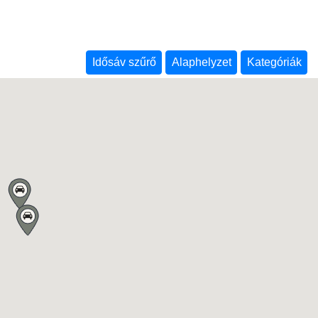
Idősáv szűrő
Alaphelyzet
Kategóriák